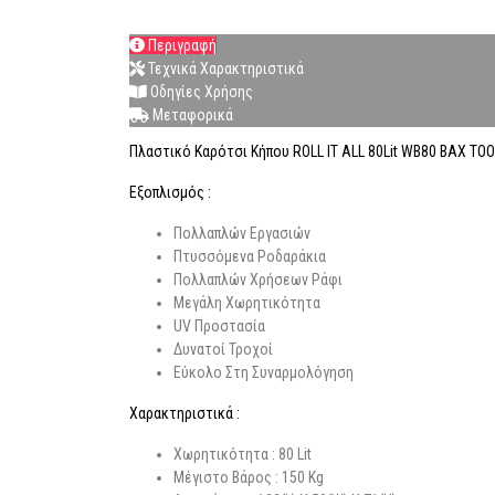
Περιγραφή
Τεχνικά Χαρακτηριστικά
Οδηγίες Χρήσης
Μεταφορικά
Πλαστικό Καρότσι Κήπου ROLL IT ALL 80Lit WB80 BAX TO
Εξοπλισμός :
Πολλαπλών Εργασιών
Πτυσσόμενα Ροδαράκια
Πολλαπλών Χρήσεων Ράφι
Μεγάλη Χωρητικότητα
UV Προστασία
Δυνατοί Τροχοί
Εύκολο Στη Συναρμολόγηση
Χαρακτηριστικά :
Χωρητικότητα : 80 Lit
Μέγιστο Βάρος : 150 Kg