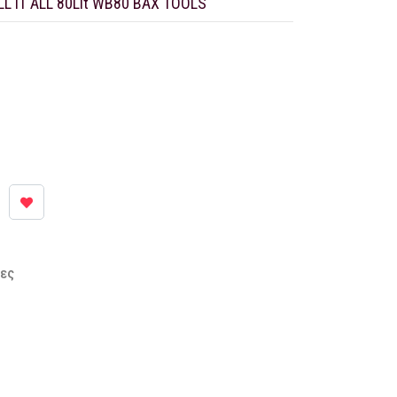
L IT ALL 80Lit WB80 BAX TOOLS
ρες