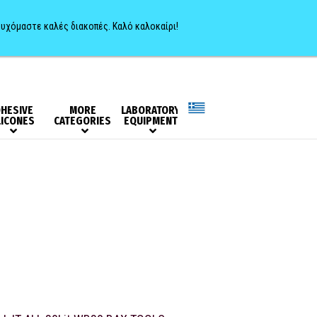
0
ευχόμαστε καλές διακοπές. Καλό καλοκαίρι!
HESIVE
MORE
LABORATORY
LICONES
CATEGORIES
EQUIPMENT