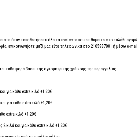
ίστε όταν τοποθετήσετε όλα τα προϊόντα που επιθυμείτε στο καλάθι αγορώ
απορία, επικοινωνήστε μαζί μας είτε τηλεφωνικά στο 2105987801 ή μέσω e-ma
ται κάθε φορά βάσει της ογκομετρικής χρέωσης της παραγγελίας.
αι για κάθε extra κιλό +1,20€
αι για κάθε extra κιλό +1,20€
άθε extra κιλό +1,20€
2 κιλά και για κάθε extra κιλό +1,20€
ες περιοχές από τις μεγάλες πόλεις