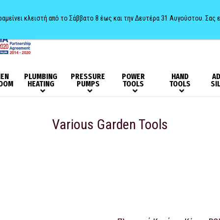
αραμείνει κλειστή από το Σάββατο 8 έως και την Δευτέρα 31 Αυγούστου. Σας 
HEN
PLUMBING
PRESSURE
POWER
HAND
AD
OOM
HEATING
PUMPS
TOOLS
TOOLS
SI
Various Garden Tools