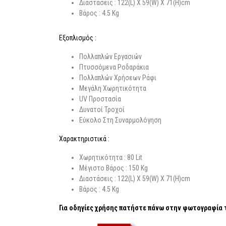
Διαστάσεις : 122(L) Χ 59(W) Χ 71(H)cm
Βάρος : 4.5 Kg
Εξοπλισμός :
Πολλαπλών Εργασιών
Πτυσσόμενα Ροδαράκια
Πολλαπλών Χρήσεων Ράφι
Μεγάλη Χωρητικότητα
UV Προστασία
Δυνατοί Τροχοί
Εύκολο Στη Συναρμολόγηση
Χαρακτηριστικά :
Χωρητικότητα : 80 Lit
Μέγιστο Βάρος : 150 Kg
Διαστάσεις : 122(L) Χ 59(W) Χ 71(H)cm
Βάρος : 4.5 Kg
Για οδηγίες χρήσης πατήστε πάνω στην φωτογραφία τ