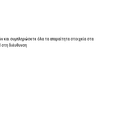
ν και συμπληρώσετε όλα τα απαραίτητα στοιχεία στα
il στη διέυθυνση
info@prodepot.gr