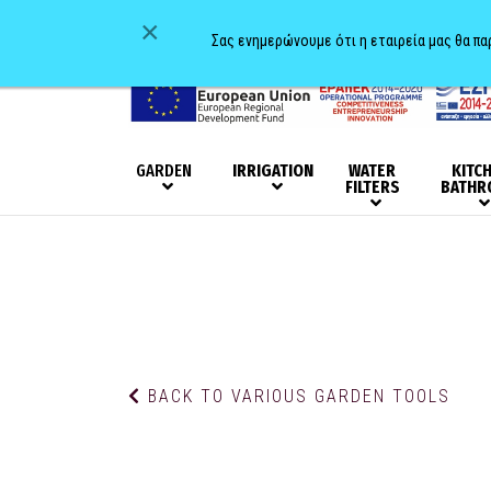
×
Σας ενημερώνουμε ότι η εταιρεία μας θα π
GARDEN
IRRIGATION
WATER
KITC
FILTERS
BATHR
BACK TO VARIOUS GARDEN TOOLS