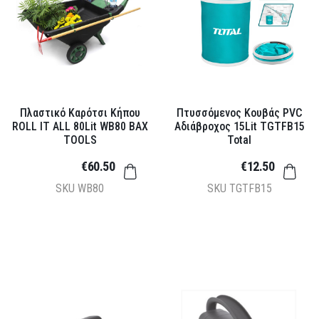
Πλαστικό Καρότσι Κήπου
Πτυσσόμενος Κουβάς PVC
ROLL IT ALL 80Lit WB80 BAX
Αδιάβροχος 15Lit TGTFB15
TOOLS
Total
€60.50
€12.50
SKU
WB80
SKU
TGTFB15