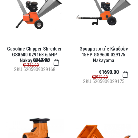
Gasoline Chipper Shredder
Θρυμματιστής Κλαδιών
GS8600 029168 6,5HP
15HP GS9600 029175
€849.00
Nakayama Pro
Nakayama
€1332.00
SKU
5205909029168
€1690.00
€2979.00
SKU
5205909029175