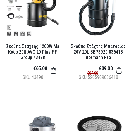
Σκούπα Στάχτης 1200W Με
Σκούπα Στάχτης Μπαταρίας
Κάδο 20lt AVC 20 Plus F.F.
20V 20L BBP3920 036418
Group 43498
Bormann Pro
€65.00
€39.00
€87.00
SKU
43498
SKU
5205909036418