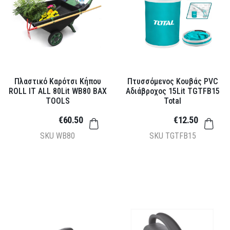
Πλαστικό Καρότσι Κήπου
Πτυσσόμενος Κουβάς PVC
ROLL IT ALL 80Lit WB80 BAX
Αδιάβροχος 15Lit TGTFB15
TOOLS
Total
€60.50
€12.50
SKU
WB80
SKU
TGTFB15