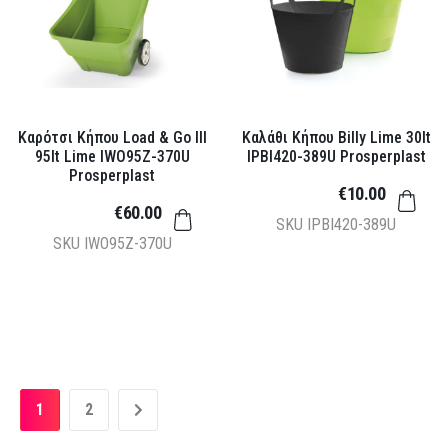
Καρότσι Κήπου Load & Go III
Καλάθι Κήπου Billy Lime 30lt
95lt Lime IWO95Z-370U
IPBI420-389U Prosperplast
Prosperplast
€10.00
€60.00
SKU
IPBI420-389U
SKU
IWO95Z-370U
1
2
»