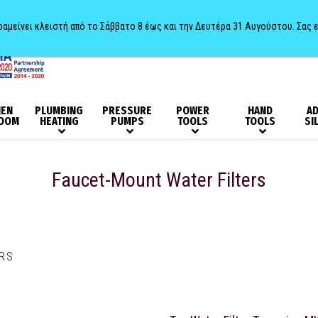
αραμείνει κλειστή από το Σάββατο 8 έως και την Δευτέρα 31 Αυγούστου. Σας 
HEN
PLUMBING
PRESSURE
POWER
HAND
AD
OOM
HEATING
PUMPS
TOOLS
TOOLS
SI
Faucet-Mount Water Filters
ERS