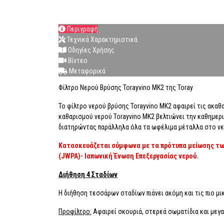
Περιγραφή
Τεχνικά Χαρακτηριστικά
Οδηγίες Χρήσης
Βίντεο
Μεταφορικά
Φίλτρο Νερού Βρύσης Torayvino MK2 της Toray
Το φίλτρο νερού βρύσης Torayvino MK2 αφαιρεί τις ακαθ
καθαρισμού νερού Torayvino MK2 βελτιώνει την καθημερ
διατηρώντας παράλληλα όλα τα ωφέλιμα μέταλλα στο νε
Κατασκευάζεται σύμφωνα με τα πρότυπα μείωσης των 
(JWPA)- Ιαπωνική Ένωση Επεξεργασίας νερού.
Διήθηση 4 Σταδίων
Η διήθηση τεσσάρων σταδίων πιάνει ακόμη και τις πιο μ
Προφίλτρο:
Αφαιρεί σκουριά, στερεά σωματίδια και μεγ