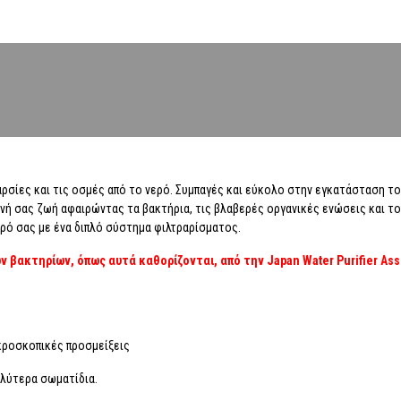
αρσίες και τις οσμές από το νερό. Συμπαγές και εύκολο στην εγκατάσταση το
ινή σας ζωή αφαιρώντας τα βακτήρια, τις βλαβερές οργανικές ενώσεις και τ
ρό σας με ένα διπλό σύστημα φιλτραρίσματος.
βακτηρίων, όπως αυτά καθορίζονται, από την Japan Water Purifier Ass
ικροσκοπικές προσμείξεις
αλύτερα σωματίδια.