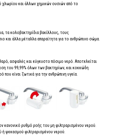
ύ χλωρίου και άλλων χημικών ουσιών από το
ια, τα κολοβακτηρίδια βακίλλους, τους
σιο και άλλα μέταλλα απαραίτητα για το ανθρώπινο σώμα.
καθαρό, ασφαλές και εύγευστο πόσιμο νερό. Αποτελείται
ρεση του 99,99% όλων των βακτηρίων, και κοκκώδη
 που είναι ζωτικά για την ανθρώπινη υγεία.
ον κανονικό ρυθμό ροής του μη φιλτραρισμένου νερού.
ύ ή ψεκασμού φιλτραρισμένου νερού.