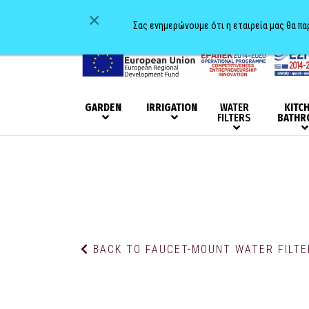
×
Σας ενημερώνουμε ότι η εταιρεία μας θα π
GARDEN
IRRIGATION
WATER
KITC
FILTERS
BATHR
BACK TO FAUCET-MOUNT WATER FILT