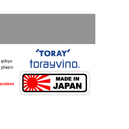
 φίλτρο
ο χλώριο
ociation