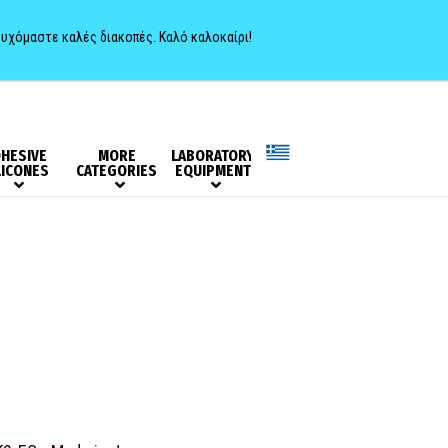
0
ευχόμαστε καλές διακοπές. Καλό καλοκαίρι!
HESIVE
MORE
LABORATORY
LICONES
CATEGORIES
EQUIPMENT