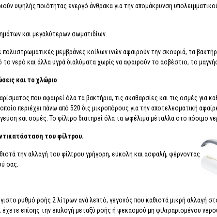
ιούν υψηλής ποιότητας ενεργό άνθρακα για την απομάκρυνση υπολειμματικο
ζημάτων και μεγαλύτερων σωματιδίων.
με πολυστρωματικές μεμβράνες κοίλων ινών αφαιρούν την σκουριά, τα βακτήρ
 το νερό και άλλα υγρά διαλύματα χωρίς να αφαιρούν το ασβέστιο, το μαγνή
ώσεις και το χλώριο
ραρίσματος που αφαιρεί όλα τα βακτήρια, τις ακαθαρσίες και τις οσμές για 
 οποίο περιέχει πάνω από 520 δις μικροπόρους για την αποτελεσματική αφαί
εύση και οσμές. Το φίλτρο διατηρεί όλα τα ωφέλιμα μέταλλα στο πόσιμο νερό
αντικατάσταση του φίλτρου.
αθιστά την αλλαγή του φίλτρου γρήγορη, εύκολη και ασφαλή, φέρνοντας
ού σας.
γιστο ρυθμό ροής 2 λίτρων ανά λεπτό, γεγονός που καθιστά μικρή αλλαγή στ
 έχετε επίσης την επιλογή μεταξύ ροής ή ψεκασμού μη φιλτραρισμένου νερο