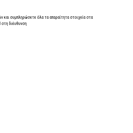
ν και συμπληρώσετε όλα τα απαραίτητα στοιχεία στα
il στη διέυθυνση
info@prodepot.gr