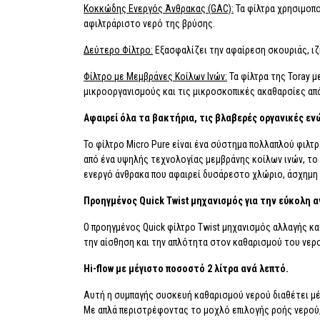
Κοκκώδης Ενεργός Άνθρακας (GAC):
Τα φίλτρα χρησιμοπο
αφιλτράριστο νερό της βρύσης.
Δεύτερο Φίλτρο:
Εξασφαλίζει την αφαίρεση σκουριάς, ι
Φίλτρο με Μεμβράνες Κοίλων Ινών:
Τα φίλτρα της Toray 
μικροοργανισμούς και τις μικροσκοπικές ακαθαρσίες από
Αφαιρεί όλα τα βακτήρια, τις βλαβερές οργανικές εν
Το φίλτρο Micro Pure είναι ένα σύστημα πολλαπλού φιλτ
από ένα υψηλής τεχνολογίας μεμβράνης κοίλων ινών, το
ενεργό άνθρακα που αφαιρεί δυσάρεστο χλώριο, άσχημη γ
Προηγμένος Quick Twist μηχανισμός για την εύκολη 
Ο προηγμένος Quick φίλτρο Twist μηχανισμός αλλαγής κ
την αίσθηση και την απλότητα στον καθαρισμού του νερ
Hi-flow με μέγιστο ποσοστό 2 λίτρα ανά λεπτό.
Αυτή η συμπαγής συσκευή καθαρισμού νερού διαθέτει μέ
Με απλά περιστρέφοντας το μοχλό επιλογής ροής νερού,