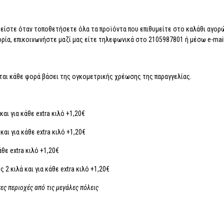
ίστε όταν τοποθετήσετε όλα τα προϊόντα που επιθυμείτε στο καλάθι αγορώ
απορία, επικοινωνήστε μαζί μας είτε τηλεφωνικά στο 2105987801 ή μέσω e-ma
ται κάθε φορά βάσει της ογκομετρικής χρέωσης της παραγγελίας.
αι για κάθε extra κιλό +1,20€
αι για κάθε extra κιλό +1,20€
άθε extra κιλό +1,20€
2 κιλά και για κάθε extra κιλό +1,20€
ες περιοχές από τις μεγάλες πόλεις