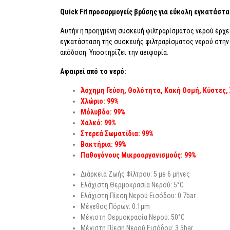
Quick Fit προσαρμογείς βρύσης για εύκολη εγκατάστ
Αυτήν η προηγμένη συσκευή φιλτραρίσματος νερού έρχετα
εγκατάσταση της συσκευής φιλτραρίσματος νερού στην β
απόδοση. Υποστηρίζει την αειφορία.
Αφαιρεί από το νερό:
Άσχημη Γεύση, Θολότητα, Κακή Οσμή, Κύστες,
Χλώριο: 99%
Μόλυβδο: 99%
Χαλκό: 99%
Στερεά Σωματίδια: 99%
Βακτήρια: 99%
Παθογόνους Μικροοργανισμούς: 99%
Διάρκεια Ζωής Φίλτρου: 5 με 6 μήνες
Ελάχιστη Θερμοκρασία Νερού: 5°C
Ελάχιστη Πίεση Νερού Εισόδου: 0.7bar
Μέγεθος Πόρων: 0.1μm
Μέγιστη Θερμοκρασία Νερού: 50°C
Μέγιστη Πίεση Νερού Εισόδου: 3.5bar