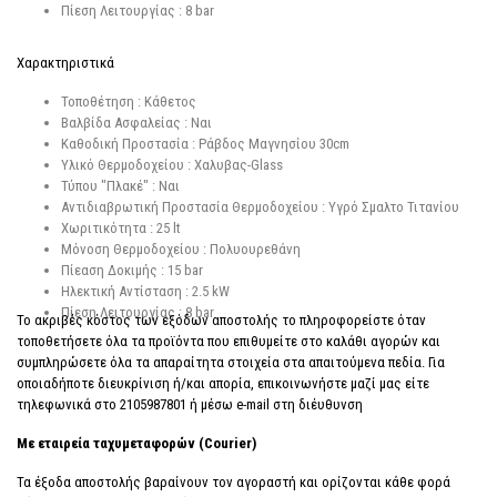
Πίεση Λειτουργίας : 8 bar
Χαρακτηριστικά
Τοποθέτηση : Κάθετος
Βαλβίδα Ασφαλείας : Ναι
Καθοδική Προστασία : Ράβδος Μαγνησίου 30cm
Υλικό Θερμοδοχείου : Χαλυβας-Glass
Τύπου "Πλακέ" : Ναι
Αντιδιαβρωτική Προστασία Θερμοδοχείου : Υγρό Σμαλτο Τιτανίου
Χωριτικότητα : 25 lt
Μόνοση Θερμοδοχείου : Πολυουρεθάνη
Πίεαση Δοκιμής : 15 bar
Ηλεκτική Αντίσταση : 2.5 kW
Πίεση Λειτουργίας : 8 bar
Το ακριβές κόστος των εξόδων αποστολής το πληροφορείστε όταν
τοποθετήσετε όλα τα προϊόντα που επιθυμείτε στο καλάθι αγορών και
συμπληρώσετε όλα τα απαραίτητα στοιχεία στα απαιτούμενα πεδία. Για
οποιαδήποτε διευκρίνιση ή/και απορία, επικοινωνήστε μαζί μας είτε
τηλεφωνικά στο 2105987801 ή μέσω e-mail στη διέυθυνση
info@prodepot.gr
Με εταιρεία ταχυμεταφορών (Courier)
Τα έξοδα αποστολής βαραίνουν τον αγοραστή και ορίζονται κάθε φορά