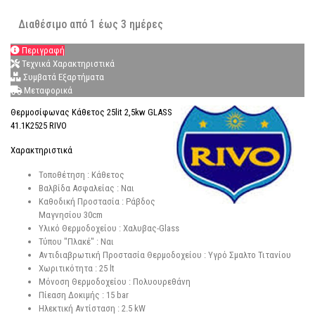
Διαθέσιμο από 1 έως 3 ημέρες
Περιγραφή
Τεχνικά Χαρακτηριστικά
Συμβατά Εξαρτήματα
Μεταφορικά
Θερμοσίφωνας Κάθετος 25lit 2,5kw GLASS
41.1Κ2525 RIVO
Χαρακτηριστικά
Τοποθέτηση : Κάθετος
Βαλβίδα Ασφαλείας : Ναι
Καθοδική Προστασία : Ράβδος
Μαγνησίου 30cm
Υλικό Θερμοδοχείου : Χαλυβας-Glass
Τύπου "Πλακέ" : Ναι
Αντιδιαβρωτική Προστασία Θερμοδοχείου : Υγρό Σμαλτο Τιτανίου
Χωριτικότητα : 25 lt
Μόνοση Θερμοδοχείου : Πολυουρεθάνη
Πίεαση Δοκιμής : 15 bar
Ηλεκτική Αντίσταση : 2.5 kW